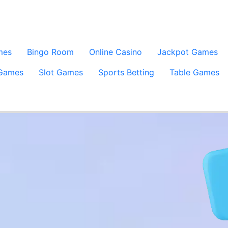
mes
Bingo Room
Online Casino
Jackpot Games
Games
Slot Games
Sports Betting
Table Games