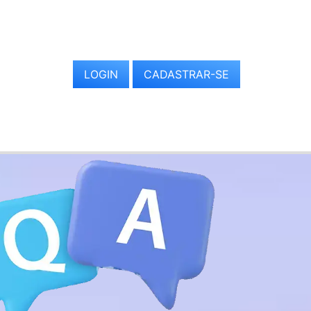
LOGIN
CADASTRAR-SE