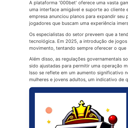
A plataforma '000bet' oferece uma vasta gam
uma interface amigável e suporte ao cliente 
empresa anunciou planos para expandir seu p
jogadores que buscam uma experiência imers
Os especialistas do setor preveem que a tend
tecnológica. Em 2025, a introdução de jogos 
movimento, tentando sempre oferecer o que h
Além disso, as regulações governamentais so
sido ajustadas para permitir uma operação 
Isso se reflete em um aumento significativo 
mulheres e jovens adultos, um indicativo de q