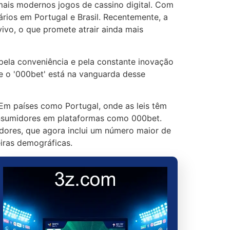
mais modernos jogos de cassino digital. Com
ários em Portugal e Brasil. Recentemente, a
ivo, o que promete atrair ainda mais
 pela conveniência e pela constante inovação
e o '000bet' está na vanguarda desse
Em países como Portugal, onde as leis têm
onsumidores em plataformas como 000bet.
adores, que agora inclui um número maior de
eiras demográficas.