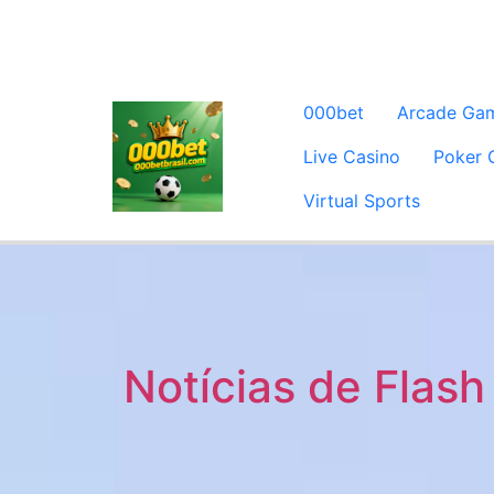
000bet
Arcade Ga
Live Casino
Poker 
Virtual Sports
Notícias de Flash