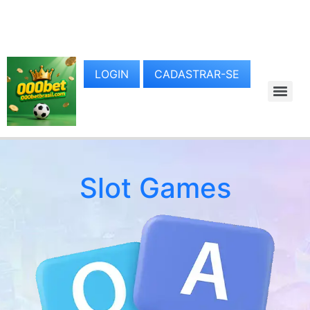
LOGIN
CADASTRAR-SE
Slot Games