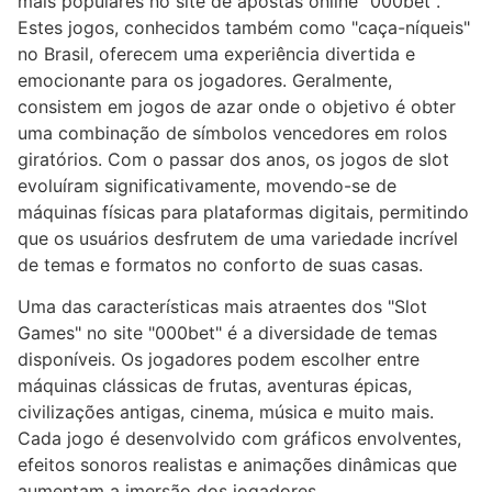
mais populares no site de apostas online "000bet".
Estes jogos, conhecidos também como "caça-níqueis"
no Brasil, oferecem uma experiência divertida e
emocionante para os jogadores. Geralmente,
consistem em jogos de azar onde o objetivo é obter
uma combinação de símbolos vencedores em rolos
giratórios. Com o passar dos anos, os jogos de slot
evoluíram significativamente, movendo-se de
máquinas físicas para plataformas digitais, permitindo
que os usuários desfrutem de uma variedade incrível
de temas e formatos no conforto de suas casas.
Uma das características mais atraentes dos "Slot
Games" no site "000bet" é a diversidade de temas
disponíveis. Os jogadores podem escolher entre
máquinas clássicas de frutas, aventuras épicas,
civilizações antigas, cinema, música e muito mais.
Cada jogo é desenvolvido com gráficos envolventes,
efeitos sonoros realistas e animações dinâmicas que
aumentam a imersão dos jogadores.