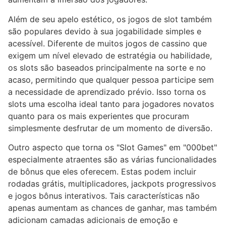
Além de seu apelo estético, os jogos de slot também
são populares devido à sua jogabilidade simples e
acessível. Diferente de muitos jogos de cassino que
exigem um nível elevado de estratégia ou habilidade,
os slots são baseados principalmente na sorte e no
acaso, permitindo que qualquer pessoa participe sem
a necessidade de aprendizado prévio. Isso torna os
slots uma escolha ideal tanto para jogadores novatos
quanto para os mais experientes que procuram
simplesmente desfrutar de um momento de diversão.
Outro aspecto que torna os "Slot Games" em "000bet"
especialmente atraentes são as várias funcionalidades
de bônus que eles oferecem. Estas podem incluir
rodadas grátis, multiplicadores, jackpots progressivos
e jogos bônus interativos. Tais características não
apenas aumentam as chances de ganhar, mas também
adicionam camadas adicionais de emoção e