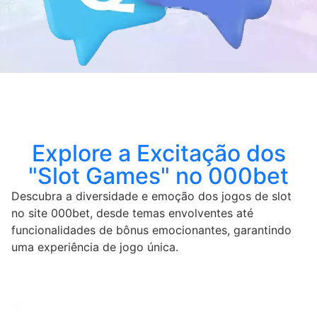
Explore a Excitação dos
"Slot Games" no 000bet
Descubra a diversidade e emoção dos jogos de slot
no site 000bet, desde temas envolventes até
funcionalidades de bônus emocionantes, garantindo
uma experiência de jogo única.