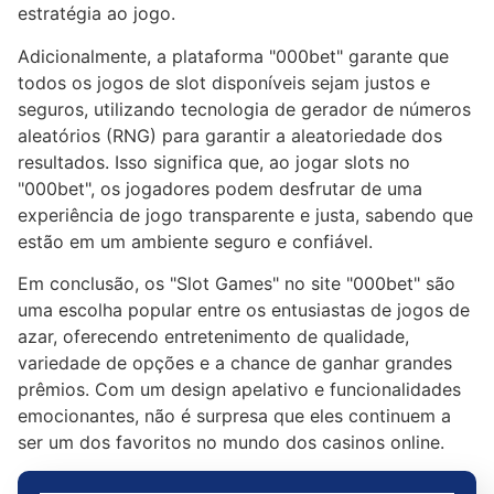
estratégia ao jogo.
Adicionalmente, a plataforma "000bet" garante que
todos os jogos de slot disponíveis sejam justos e
seguros, utilizando tecnologia de gerador de números
aleatórios (RNG) para garantir a aleatoriedade dos
resultados. Isso significa que, ao jogar slots no
"000bet", os jogadores podem desfrutar de uma
experiência de jogo transparente e justa, sabendo que
estão em um ambiente seguro e confiável.
Em conclusão, os "Slot Games" no site "000bet" são
uma escolha popular entre os entusiastas de jogos de
azar, oferecendo entretenimento de qualidade,
variedade de opções e a chance de ganhar grandes
prêmios. Com um design apelativo e funcionalidades
emocionantes, não é surpresa que eles continuem a
ser um dos favoritos no mundo dos casinos online.