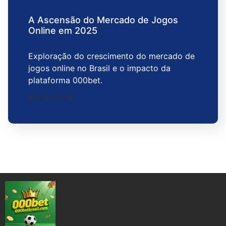
A Ascensão do Mercado de Jogos
Online em 2025
Exploração do crescimento do mercado de
jogos online no Brasil e o impacto da
plataforma 000bet.
2025-11-06