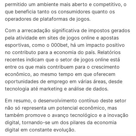
permitido um ambiente mais aberto e competitivo, o
que beneficia tanto os consumidores quanto os
operadores de plataformas de jogos.
Com a arrecadação significativa de impostos gerados
pela atividade em sites de jogos online e apostas
esportivas, como o 000bet, há um impacto positivo
no contributo para a economia do país. Relatórios
recentes indicam que o setor de jogos online está
entre os que mais contribuem para o crescimento
econômico, ao mesmo tempo em que oferecem
oportunidades de emprego em várias áreas, desde
tecnologia até marketing e análise de dados.
Em resumo, o desenvolvimento contínuo deste setor
não só representa um potencial econômico, mas
também promove o avanço tecnológico e a inovação
digital, tornando-se um dos pilares da economia
digital em constante evolução.