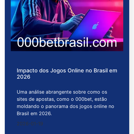
Impacto dos Jogos Online no Brasil em
2026
Uma análise abrangente sobre como os
sites de apostas, como o 000bet, estão
moldando o panorama dos jogos online no
Brasil em 2026.
2026-01-19