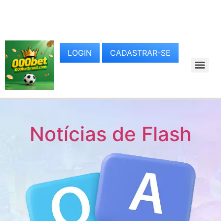
LOGIN
CADASTRAR-SE
Notícias de Flash