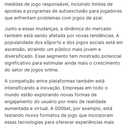
medidas de jogo responsável, incluindo limites de
apostas e programas de autoexclusão para jogadores
que enfrentam problemas com jogos de azar.
Junto a essas mudanças, a dinâmica do mercado
também está sendo afetada por novas tendências. A
popularidade dos eSports e dos jogos sociais está em
ascensão, atraindo um público mais jovem e
diversificado. Esse segmento tem mostrado potencial
significativo para estimular ainda mais o crescimento
do setor de jogos online.
A competição entre plataformas também está
intensificando a inovação. Empresas em todo o
mundo estão explorando novas formas de
engajamento do usuário por meio de realidade
aumentada e virtual. A 000bet, por exemplo, está
testando novos formatos de jogo que incorporam
essas tecnologias para oferecer experiências mais