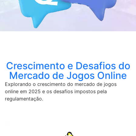
Crescimento e Desafios do
Mercado de Jogos Online
Explorando o crescimento do mercado de jogos
online em 2025 e os desafios impostos pela
regulamentação.