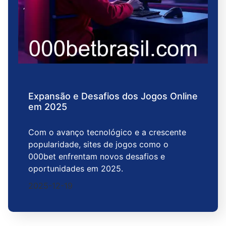
Expansão e Desafios dos Jogos Online
em 2025
Com o avanço tecnológico e a crescente
popularidade, sites de jogos como o
000bet enfrentam novos desafios e
oportunidades em 2025.
2025-12-19