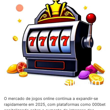
O mercado de jogos online continua a expandir-se
rapidamente em 2025, com plataformas como 000bet