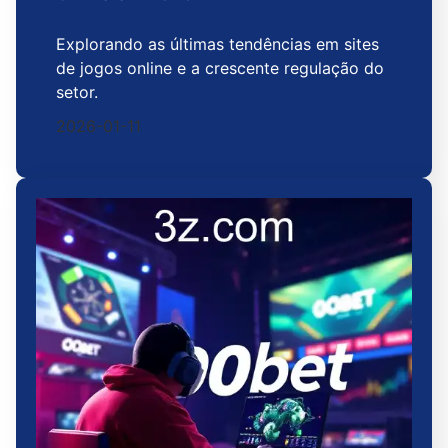
Explorando as últimas tendências em sites
de jogos online e a crescente regulação do
setor.
2026-01-11