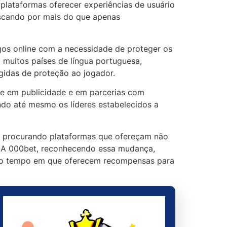
 plataformas oferecer experiências de usuário
buscando por mais do que apenas
gos online com a necessidade de proteger os
 muitos países de língua portuguesa,
gidas de proteção ao jogador.
e em publicidade e em parcerias com
ando até mesmo os líderes estabelecidos a
 procurando plataformas que ofereçam não
. A 000bet, reconhecendo essa mudança,
smo tempo em que oferecem recompensas para