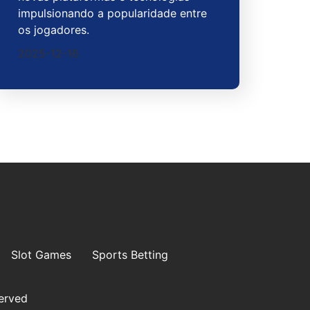
impulsionando a popularidade entre
os jogadores.
2025-12-16
Slot Games
Sports Betting
served