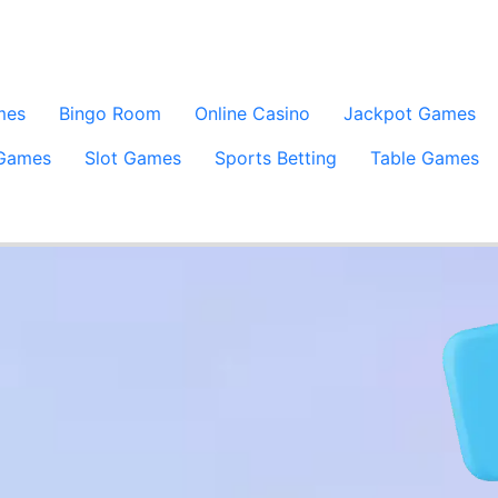
mes
Bingo Room
Online Casino
Jackpot Games
Games
Slot Games
Sports Betting
Table Games