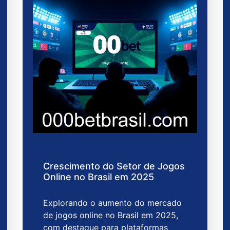
Crescimento do Setor de Jogos
Online no Brasil em 2025
Explorando o aumento do mercado
de jogos online no Brasil em 2025,
com destaque para plataformas