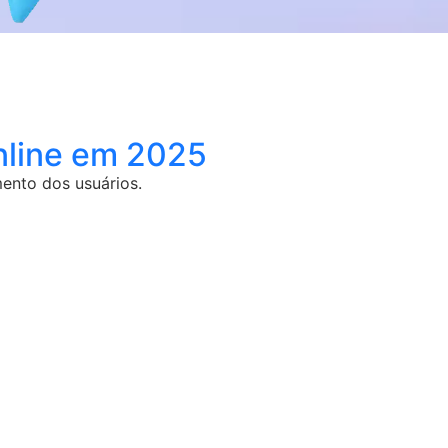
nline em 2025
ento dos usuários.