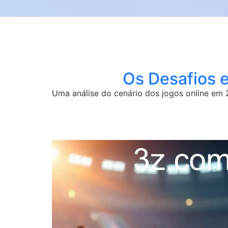
Os Desafios 
Uma análise do cenário dos jogos online em