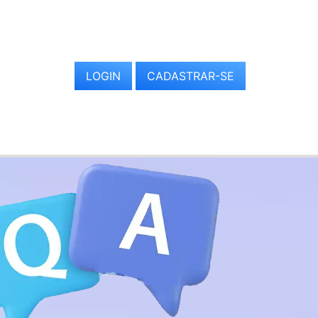
LOGIN
CADASTRAR-SE