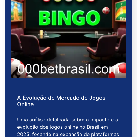
A Evolução do Mercado de Jogos
Online
Uma análise detalhada sobre o impacto e a
evolução dos jogos online no Brasil em
2025, focando na expansão de plataformas