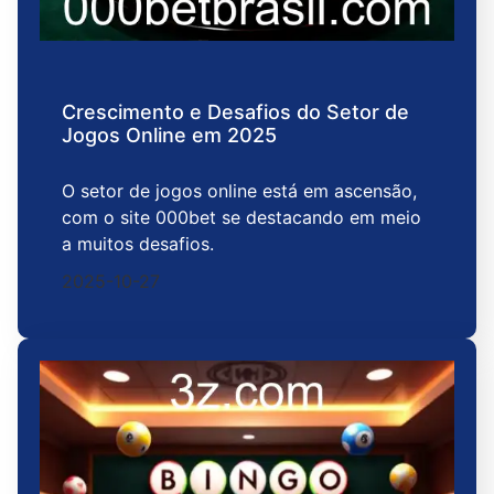
Crescimento e Desafios do Setor de
Jogos Online em 2025
O setor de jogos online está em ascensão,
com o site 000bet se destacando em meio
a muitos desafios.
2025-10-27