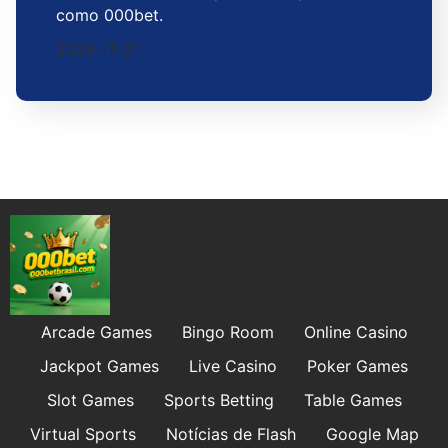
como 000bet.
2025-11-21
Arcade Games
Bingo Room
Online Casino
Jackpot Games
Live Casino
Poker Games
Slot Games
Sports Betting
Table Games
Virtual Sports
Notícias de Flash
Google Map