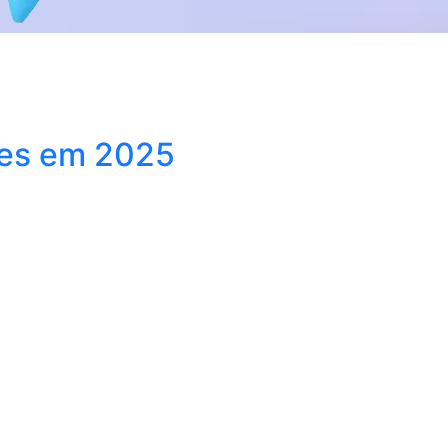
ões em 2025