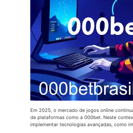
Em 2025, o mercado de jogos online continua
de plataformas como a 000bet. Neste contex
implementar tecnologias avançadas, como inte