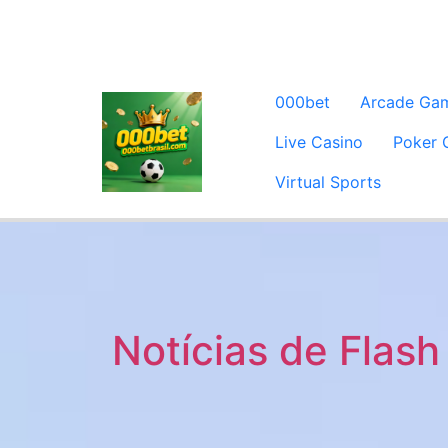
000bet
Arcade Ga
Live Casino
Poker 
Virtual Sports
Notícias de Flash