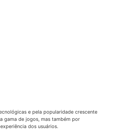
ecnológicas e pela popularidade crescente
sta gama de jogos, mas também por
 experiência dos usuários.