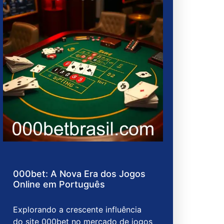
000bet: A Nova Era dos Jogos
Online em Português
Explorando a crescente influência
do site 000bet no mercado de jogos