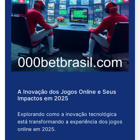
A Inovação dos Jogos Online e Seus
Impactos em 2025
Explorando como a inovação tecnológica
está transformando a experiência dos jogos
online em 2025.
2025-11-15