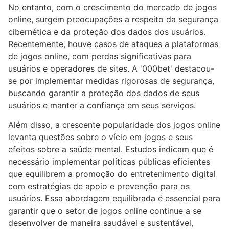
No entanto, com o crescimento do mercado de jogos
online, surgem preocupações a respeito da segurança
cibernética e da proteção dos dados dos usuários.
Recentemente, houve casos de ataques a plataformas
de jogos online, com perdas significativas para
usuários e operadores de sites. A '000bet' destacou-
se por implementar medidas rigorosas de segurança,
buscando garantir a proteção dos dados de seus
usuários e manter a confiança em seus serviços.
Além disso, a crescente popularidade dos jogos online
levanta questões sobre o vício em jogos e seus
efeitos sobre a saúde mental. Estudos indicam que é
necessário implementar políticas públicas eficientes
que equilibrem a promoção do entretenimento digital
com estratégias de apoio e prevenção para os
usuários. Essa abordagem equilibrada é essencial para
garantir que o setor de jogos online continue a se
desenvolver de maneira saudável e sustentável,