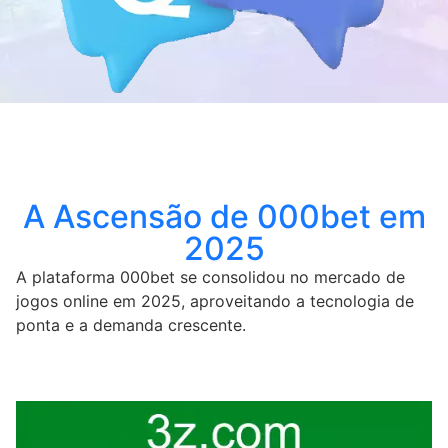
A Ascensão de 000bet em
2025
A plataforma 000bet se consolidou no mercado de
jogos online em 2025, aproveitando a tecnologia de
ponta e a demanda crescente.