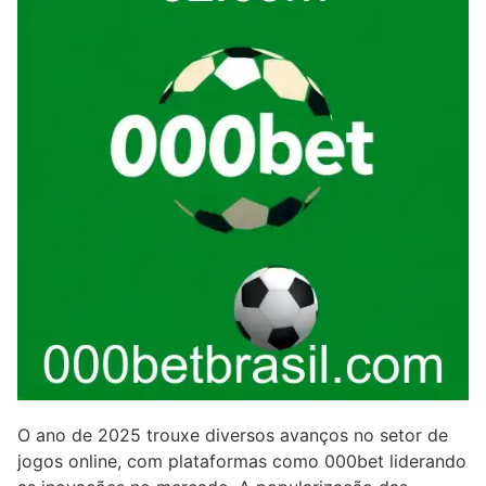
O ano de 2025 trouxe diversos avanços no setor de
jogos online, com plataformas como 000bet liderando