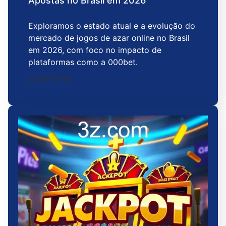
Apostas no Brasil em 2026
Exploramos o estado atual e a evolução do
mercado de jogos de azar online no Brasil
em 2026, com foco no impacto de
plataformas como a 000bet.
2026-01-10