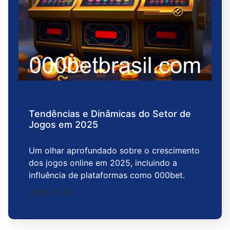
Tendências e Dinâmicas do Setor de
Jogos em 2025
Um olhar aprofundado sobre o crescimento
dos jogos online em 2025, incluindo a
influência de plataformas como 000bet.
2025-11-16