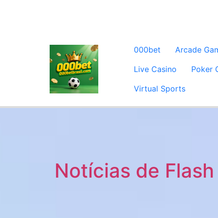
000bet
Arcade Ga
Live Casino
Poker 
Virtual Sports
Notícias de Flash