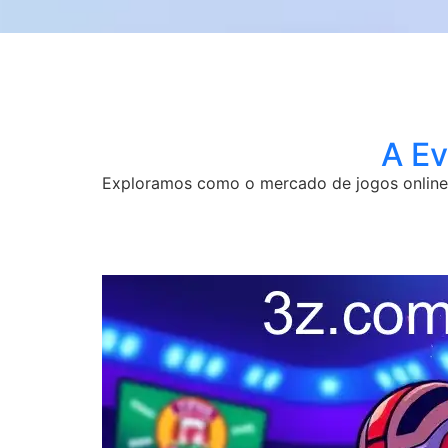
A Ev
Exploramos como o mercado de jogos online,