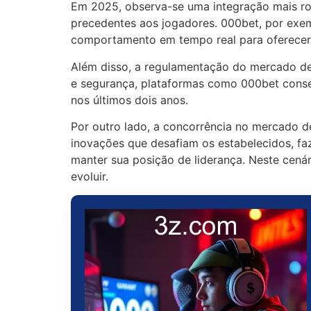
Em 2025, observa-se uma integração mais rob
precedentes aos jogadores. 000bet, por exem
comportamento em tempo real para oferecer 
Além disso, a regulamentação do mercado de 
e segurança, plataformas como 000bet conse
nos últimos dois anos.
Por outro lado, a concorrência no mercado d
inovações que desafiam os estabelecidos, f
manter sua posição de liderança. Neste cenár
evoluir.