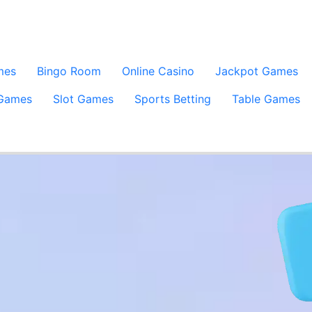
mes
Bingo Room
Online Casino
Jackpot Games
Games
Slot Games
Sports Betting
Table Games