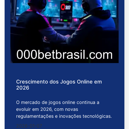
Crescimento dos Jogos Online em
2026
O mercado de jogos online continua a
evoluir em 2026, com novas
regulamentações e inovações tecnológicas.
2026-01-07