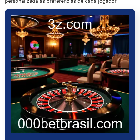
personalizada às preferências de cada jogador.