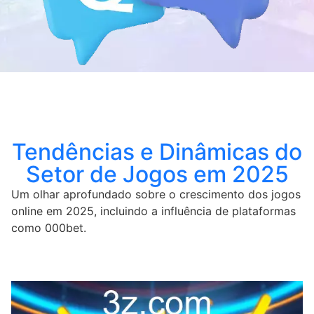
Tendências e Dinâmicas do
Setor de Jogos em 2025
Um olhar aprofundado sobre o crescimento dos jogos
online em 2025, incluindo a influência de plataformas
como 000bet.