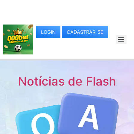
LOGIN
CADASTRAR-SE
Notícias de Flash