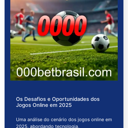
Os Desafios e Oportunidades dos
Jogos Online em 2025
Uma análise do cenário dos jogos online em
2025, abordando tecnologia,