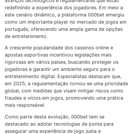
avanços tecnológicos e regulamentares que estão
redefinindo a experiência dos jogadores. Em meio a
este cenário dinâmico, a plataforma 000bet emergiu
como um importante player no mercado de jogos em
português, oferecendo uma ampla gama de opções
de entretenimento.
A crescente popularidade dos cassinos online e
apostas esportivas incentivou legislações mais
rigorosas em vários países, buscando proteger os
jogadores e garantir um ambiente seguro para o
entretenimento digital. Especialistas destacam que,
em 2025, a regulamentação tornou-se uma prioridade
global, com medidas que visam mitigar riscos como
fraudes e vícios em jogos, promovendo uma prática
mais responsável.
Como parte desta evolução, 000bet tem se
destacado ao adotar tecnologias de ponta para
assegurar uma experiência de jogo justa e