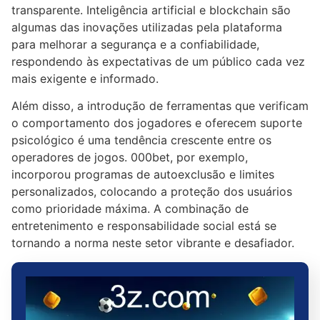
transparente. Inteligência artificial e blockchain são
algumas das inovações utilizadas pela plataforma
para melhorar a segurança e a confiabilidade,
respondendo às expectativas de um público cada vez
mais exigente e informado.
Além disso, a introdução de ferramentas que verificam
o comportamento dos jogadores e oferecem suporte
psicológico é uma tendência crescente entre os
operadores de jogos. 000bet, por exemplo,
incorporou programas de autoexclusão e limites
personalizados, colocando a proteção dos usuários
como prioridade máxima. A combinação de
entretenimento e responsabilidade social está se
tornando a norma neste setor vibrante e desafiador.