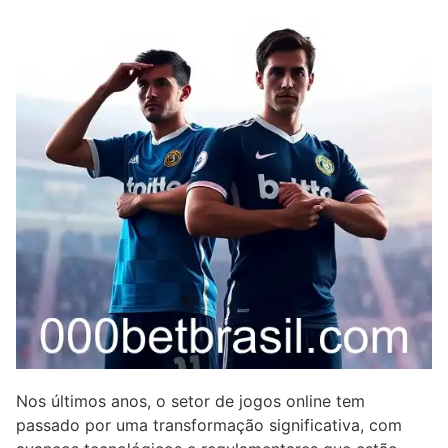
Nos últimos anos, o setor de jogos online tem
passado por uma transformação significativa, com