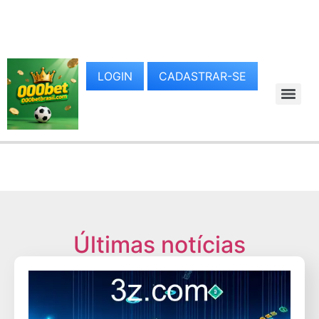
LOGIN
CADASTRAR-SE
Últimas notícias