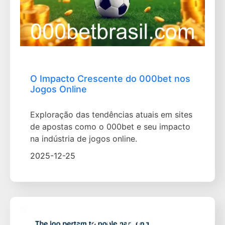
O Impacto Crescente do 000bet nos
Jogos Online
Exploração das tendências atuais em sites
de apostas como o 000bet e seu impacto
na indústria de jogos online.
2025-12-25