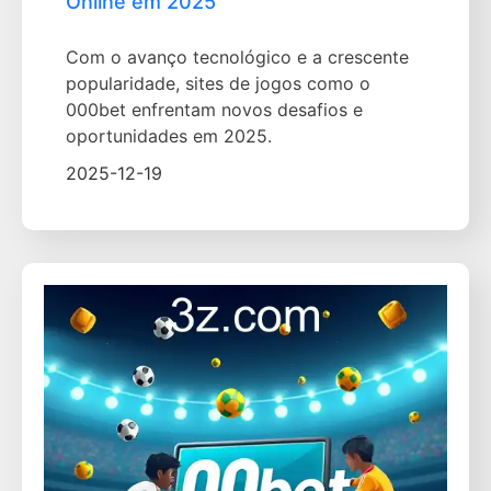
Online em 2025
Com o avanço tecnológico e a crescente
popularidade, sites de jogos como o
000bet enfrentam novos desafios e
oportunidades em 2025.
2025-12-19