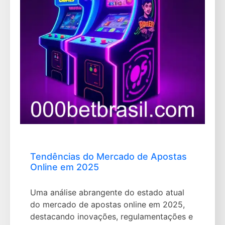
Tendências do Mercado de Apostas
Online em 2025
Uma análise abrangente do estado atual
do mercado de apostas online em 2025,
destacando inovações, regulamentações e