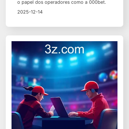
o papel dos operadores como a 000bet.
2025-12-14