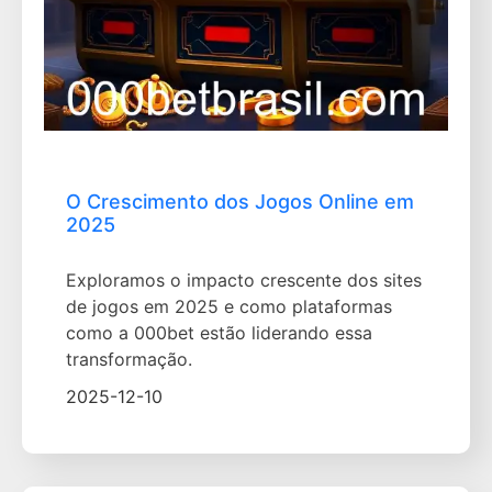
O Crescimento dos Jogos Online em
2025
Exploramos o impacto crescente dos sites
de jogos em 2025 e como plataformas
como a 000bet estão liderando essa
transformação.
2025-12-10