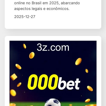
online no Brasil em 2025, abarcando
aspectos legais e econômicos.
2025-12-27